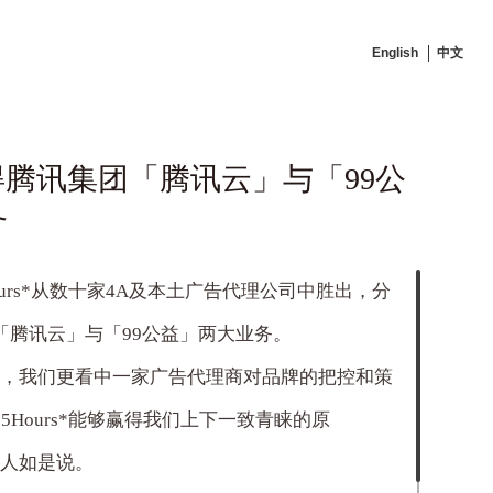
English
中文
*赢得腾讯集团「腾讯云」与「99公
务
urs*
从数十家
4A
及本土广告代理公司中胜出，分
「腾讯云」与「
99
公益」两大业务。
外，我们更看中一家广告代理商对品牌的把控和策
25Hours*
能够赢得我们上下一致青睐的原
责人如是说。