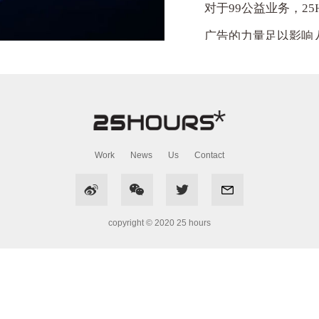
对于
99
公益业务，
25
广告的力量足以影响
25Hours*
一直热忱于
出更多的火花，创造
Work
News
Us
Contact



copyright © 2020 25 hours