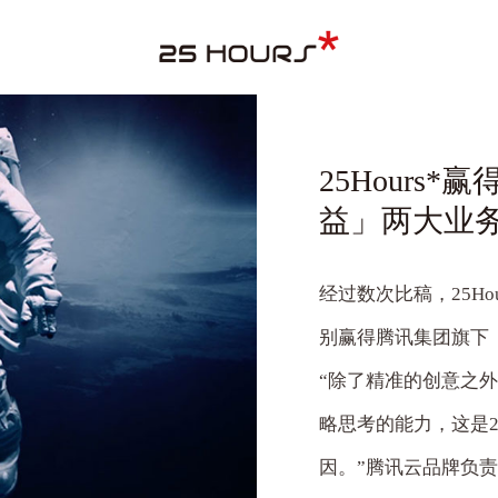
25Hours
益」两大业
经过数次比稿，
25Ho
别赢得腾讯集团旗下
“
除了精准的创意之
略思考的能力，这是
因。
”
腾讯云品牌负