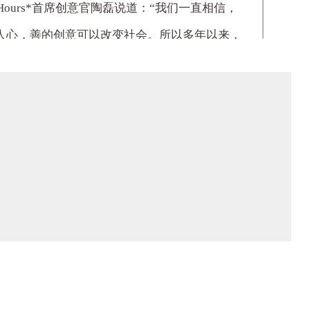
Hours*
首席创意官陶磊说道：
“
我们一直相信，
人心，善的创意可以改变社会。所以多年以来，
社会公益事业。期待与腾讯在接下来的合作中擦
更多有对社会公众有价值的作品！
”