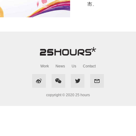
市。
Work
News
Us
Contact



copyright © 2020 25 hours