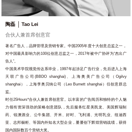
陶磊
Tao Lei
合伙人兼首席创意官
著名广告人，品牌管理及营销专家。中国
2005
年度十大创意总监之一，
对中国最具影响力的
100
位创意总监之一，
2017
年被中广协评为
“
杰出广
告人
”
。
中国美术学院视觉传达系毕业，
1997
年起涉足广告行业，先后进入上海
天联广告公司
(BBDO shanghai)
、上海奥美广告公司（
Ogilvy
shanghai
），上海李奥贝纳公司（
Leo Burnett shanghai
）任创意群总
监。
时任
25Hours*
合伙人兼首席创意官。以丰富的广告阅历和独特的个人魅
力领衔资深强劲的策略创意团队，先后服务红星美凯龙、美国辉瑞制
药、锐澳酒业、公牛集团、开米、好时、飞利浦、光明乳业、纽迪西
亚、志邦橱柜、等国内外知名大型企业，屡屡创下辉煌营销战绩，获得
国内国际数百个营销大奖。