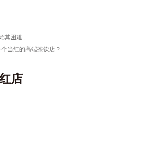
尤其困难
。
一个当红的
高端
茶饮店？
红店